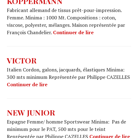
KOPPERMANN
Fabricant allemand de tissus prêt-pour-impression.
Femme. Minima : 1000 Mt. Compositions : coton,
viscose, polyester, mélanges. Maison représentée par
KOPPERMANN
François Chandelier.
Continuer de lire
VICTOR
Italien Cordon, galons, jacquards, élastiques Minima:
300 mts minimum Représentée par Philippe CAZELLES
VICTOR
Continuer de lire
NEW JUNIOR
Espagne Femme/ homme Sportswear Minima: Pas de
minimum pour le PAT, 500 mts pour le teint
NE
Représentée par Philippe CAZELLES
Continuer de lire